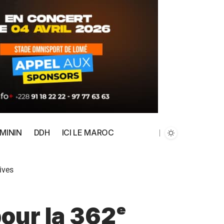
MININ
DDH
ICI LE MAROC
ives
our la 362ᵉ