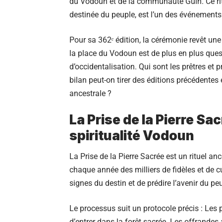
du Vodoun et de la communauté Guin. Ce rituel
destinée du peuple, est l’un des événements l
Pour sa 362ᵉ édition, la cérémonie revêt un
la place du Vodoun est de plus en plus que
d’occidentalisation. Qui sont les prêtres et 
bilan peut-on tirer des éditions précédentes e
ancestrale ?
La Prise de la Pierre Sac
spiritualité Vodoun
La Prise de la Pierre Sacrée est un rituel an
chaque année des milliers de fidèles et de cu
signes du destin et de prédire l’avenir du pe
Le processus suit un protocole précis : Les p
d’entrer dans la forêt sacrée. Les offrandes a