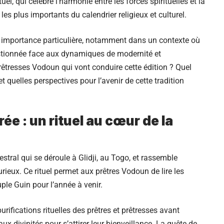
, qui célèbre l’harmonie entre les forces spirituelles et la
es plus importants du calendrier religieux et culturel.
e importance particulière, notamment dans un contexte où
stionnée face aux dynamiques de modernité et
prêtresses Vodoun qui vont conduire cette édition ? Quel
t quelles perspectives pour l’avenir de cette tradition
rée : un rituel au cœur de la
cestral qui se déroule à Glidji, au Togo, et rassemble
rieux. Ce rituel permet aux prêtres Vodoun de lire les
uple Guin pour l’année à venir.
urifications rituelles des prêtres et prêtresses avant
ux divinités pour s’attirer leur bienveillance. La quête de