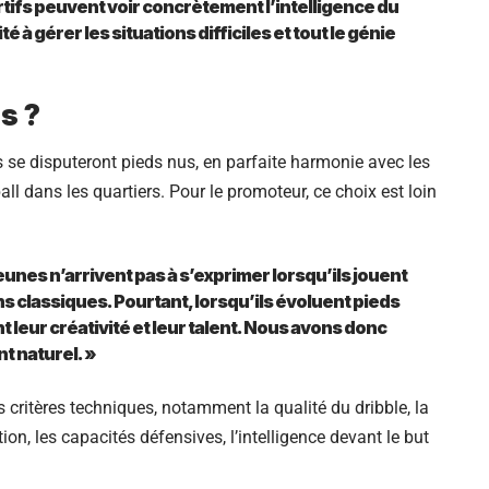
tifs peuvent voir concrètement l’intelligence du
é à gérer les situations difficiles et tout le génie
s ?
es se disputeront pieds nus, en parfaite harmonie avec les
ll dans les quartiers. Pour le promoteur, ce choix est loin
unes n’arrivent pas à s’exprimer lorsqu’ils jouent
 classiques. Pourtant, lorsqu’ils évoluent pieds
t leur créativité et leur talent. Nous avons donc
t naturel. »
s critères techniques, notamment la qualité du dribble, la
tion, les capacités défensives, l’intelligence devant le but