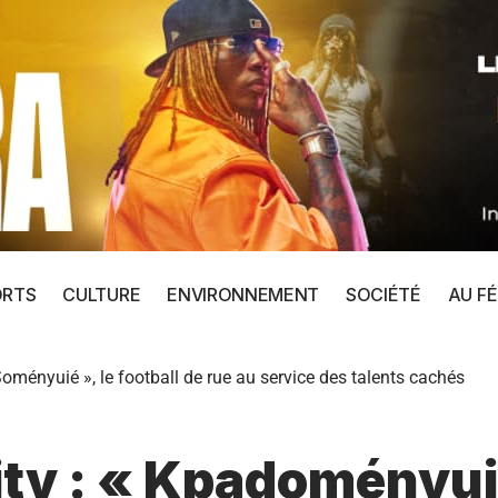
ORTS
CULTURE
ENVIRONNEMENT
SOCIÉTÉ
AU FÉ
ményuié », le football de rue au service des talents cachés
ity : « Kpadoményu