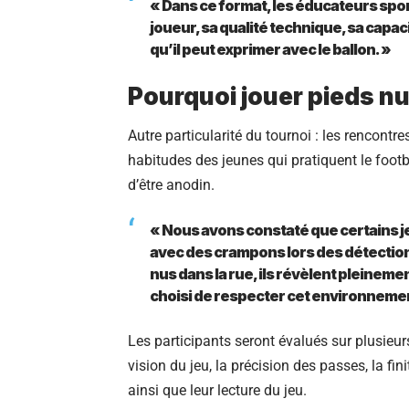
« Dans ce format, les éducateurs spor
joueur, sa qualité technique, sa capacit
qu’il peut exprimer avec le ballon. »
Pourquoi jouer pieds nu
Autre particularité du tournoi : les rencontr
habitudes des jeunes qui pratiquent le footba
d’être anodin.
« Nous avons constaté que certains je
avec des crampons lors des détections
nus dans la rue, ils révèlent pleinemen
choisi de respecter cet environnemen
Les participants seront évalués sur plusieur
vision du jeu, la précision des passes, la fini
ainsi que leur lecture du jeu.