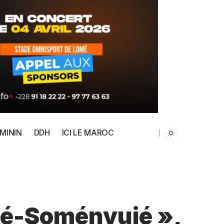
MININ
DDH
ICI LE MAROC
ié-Soményuié »,