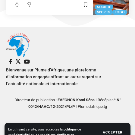
SOCIÉTÉ
SPORTS
TOGO
Bienvenue sur Plume d’Afrique, une plateforme
d’information engagée offrant un autre regard sur
l’actualité nationale et internationale.
Directeur de publication :
EVEGNON Komi Séna
I Récépissé
N°
0042/HAAC/12-2021/PL/P
I Plumedafrique.tg
© 2024 PLUME D’AFRIQUE All Rights Reserved. Design by Helios
En utilisant ce site, vous acceptez la
politique de
ACCEPTER