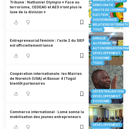
AFRIQUE DE L'OUEST
Tribune : Nathaniel Olympio « Face au
DÉMOCRATIE
terrorisme, CEDEAO et AES n’ont plus le
DROITS DE L'HOMME
luxe de la division »
ELECTION
GOUVERNANCE
RELATIONS INTERNATI
TOGO
AFRIQUE
Entrepreneuriat féminin : l’acte 2 du SIEF
AU FÉMININ
est officiellement lancé
AUTONOMISATION FIN
DÉVELOPPEMENT
ECONOMIE
TOGO
Coopération internationale: les Mairies
de Norwich (USA) et Bassar 4 (Togo)
bientôt partenaires
DÉCENTRALISATION
DÉVELOPPEMENT
ECONOMIE
Commerce international : Lomé sonne la
mobilisation des jeunes entrepreneurs
DÉVELOPPEMENT