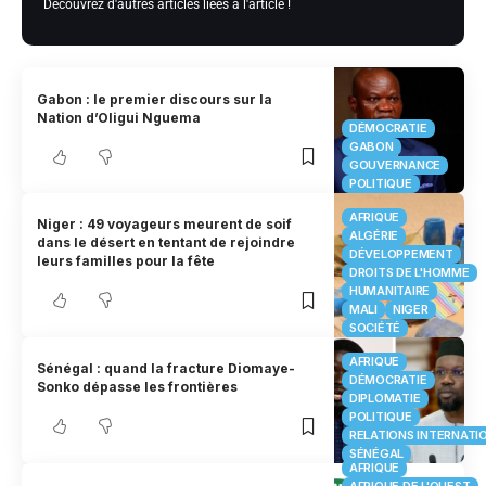
Découvrez d'autres articles liées à l'article !
Gabon : le premier discours sur la
Nation d’Oligui Nguema
DÉMOCRATIE
GABON
GOUVERNANCE
POLITIQUE
AFRIQUE
Niger : 49 voyageurs meurent de soif
ALGÉRIE
dans le désert en tentant de rejoindre
DÉVELOPPEMENT
leurs familles pour la fête
DROITS DE L'HOMME
HUMANITAIRE
MALI
NIGER
SOCIÉTÉ
AFRIQUE
Sénégal : quand la fracture Diomaye-
DÉMOCRATIE
Sonko dépasse les frontières
DIPLOMATIE
POLITIQUE
RELATIONS INTERNATI
SÉNÉGAL
AFRIQUE