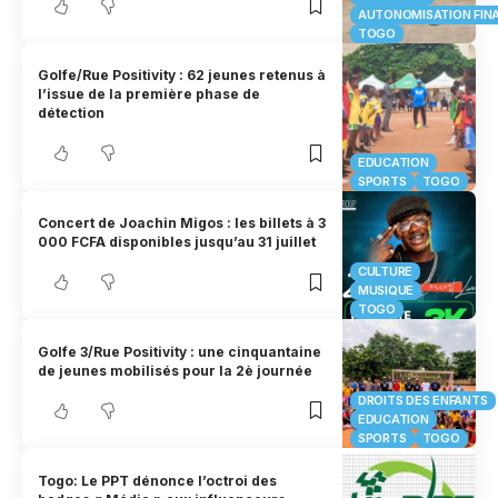
AUTONOMISATION FIN
TOGO
Golfe/Rue Positivity : 62 jeunes retenus à
l’issue de la première phase de
détection
EDUCATION
SPORTS
TOGO
Concert de Joachin Migos : les billets à 3
000 FCFA disponibles jusqu’au 31 juillet
CULTURE
MUSIQUE
TOGO
Golfe 3/Rue Positivity : une cinquantaine
de jeunes mobilisés pour la 2è journée
DROITS DES ENFANTS
EDUCATION
SPORTS
TOGO
Togo: Le PPT dénonce l’octroi des