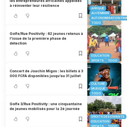
les entrepreneures africaines appelées
à réinventer leur résilience
AFRIQUE
AU FÉMININ
AUTONOMISATION FIN
TOGO
Golfe/Rue Positivity : 62 jeunes retenus à
l’issue de la première phase de
détection
EDUCATION
SPORTS
TOGO
Concert de Joachin Migos : les billets à 3
000 FCFA disponibles jusqu’au 31 juillet
CULTURE
MUSIQUE
TOGO
Golfe 3/Rue Positivity : une cinquantaine
de jeunes mobilisés pour la 2è journée
DROITS DES ENFANTS
EDUCATION
SPORTS
TOGO