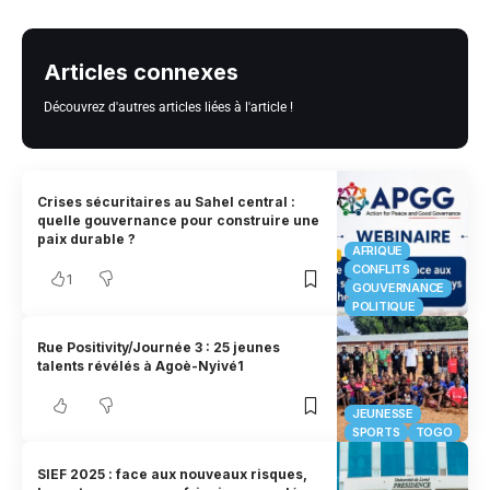
Articles connexes
Découvrez d'autres articles liées à l'article !
Crises sécuritaires au Sahel central :
quelle gouvernance pour construire une
paix durable ?
AFRIQUE
CONFLITS
1
GOUVERNANCE
POLITIQUE
Rue Positivity/Journée 3 : 25 jeunes
talents révélés à Agoè-Nyivé1
JEUNESSE
SPORTS
TOGO
SIEF 2025 : face aux nouveaux risques,