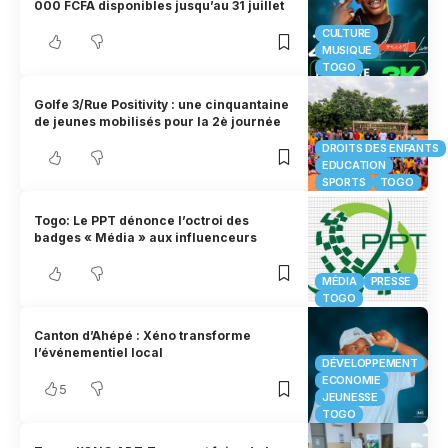
000 FCFA disponibles jusqu’au 31 juillet
CULTURE
MUSIQUE
TOGO
Golfe 3/Rue Positivity : une cinquantaine
de jeunes mobilisés pour la 2è journée
DROITS DES ENFANTS
EDUCATION
SPORTS
TOGO
Togo: Le PPT dénonce l’octroi des
badges « Média » aux influenceurs
MÉDIA
PRESSE
TOGO
Canton d’Ahépé : Xéno transforme
l’événementiel local
DÉVELOPPEMENT
ECONOMIE
5
JEUNESSE
TOGO