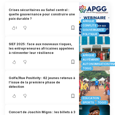
Crises sécuritaires au Sahel central :
quelle gouvernance pour construire une
paix durable ?
AFRIQUE
CONFLITS
1
GOUVERNANCE
POLITIQUE
SIEF 2025 : face aux nouveaux risques,
les entrepreneures africaines appelées
à réinventer leur résilience
AFRIQUE
AU FÉMININ
AUTONOMISATION FIN
TOGO
Golfe/Rue Positivity : 62 jeunes retenus à
l’issue de la première phase de
détection
EDUCATION
SPORTS
TOGO
Concert de Joachin Migos : les billets à 3