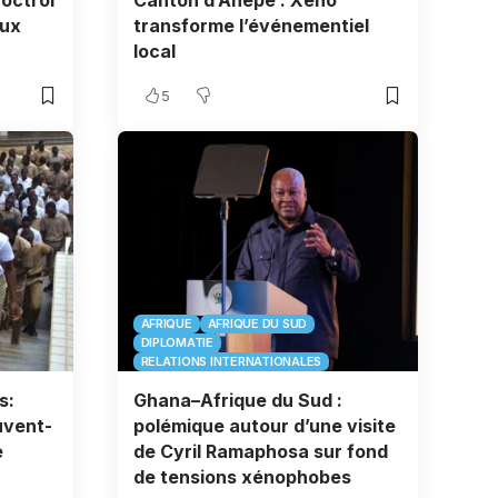
octroi
Canton d’Ahépé : Xéno
aux
transforme l’événementiel
local
5
AFRIQUE
AFRIQUE DU SUD
DIPLOMATIE
RELATIONS INTERNATIONALES
s:
Ghana–Afrique du Sud :
uvent-
polémique autour d’une visite
e
de Cyril Ramaphosa sur fond
de tensions xénophobes