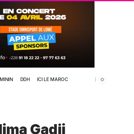
MININ
DDH
ICI LE MAROC
lima Gadji