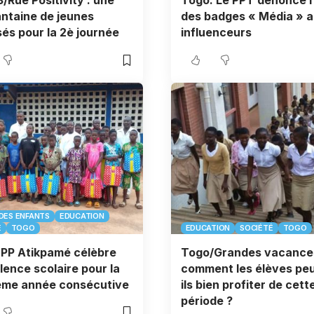
3/Rue Positivity : une
Togo: Le PPT dénonce l’
ntaine de jeunes
des badges « Média » 
sés pour la 2è journée
influenceurs
DES ENFANTS
EDUCATION
É
TOGO
EDUCATION
SOCIÉTÉ
TOGO
’EPP Atikpamé célèbre
Togo/Grandes vacance
llence scolaire pour la
comment les élèves pe
ème année consécutive
ils bien profiter de cett
période ?