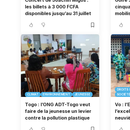
Concert de Joachin Migos :
Golfe 
les billets à 3 000 FCFA
cinqua
disponibles jusqu’au 31 juillet
mobili
DROITS 
CLIMAT
ENVIRONNEMENT
JEUNESSE
SOCIÉT
Togo : l’ONG ADT-Togo veut
Vo : l
faire de la jeunesse un levier
l’exce
contre la pollution plastique
neuvi