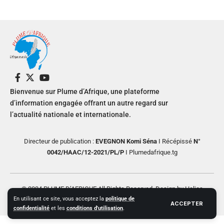
Bienvenue sur Plume d’Afrique, une plateforme
d’information engagée offrant un autre regard sur
l’actualité nationale et internationale.
Directeur de publication :
EVEGNON Komi Séna
I Récépissé
N°
0042/HAAC/12-2021/PL/P
I Plumedafrique.tg
© 2024 PLUME D’AFRIQUE All Rights Reserved. Design by Helios
En utilisant ce site, vous acceptez la
politique de
Creative
ACCEPTER
confidentialité
et les
conditions d'utilisation
.