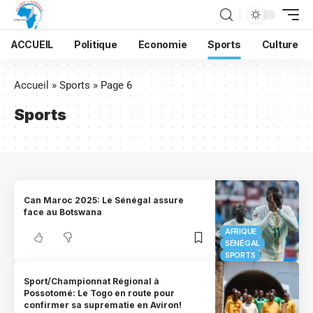
ACCUEIL
Politique
Economie
Sports
Culture
Accueil
»
Sports
»
Page 6
Sports
Can Maroc 2025: Le Sénégal assure
face au Botswana
AFRIQUE
SÉNÉGAL
SPORTS
Sport/Championnat Régional à
Possotomé: Le Togo en route pour
confirmer sa suprematie en Aviron!