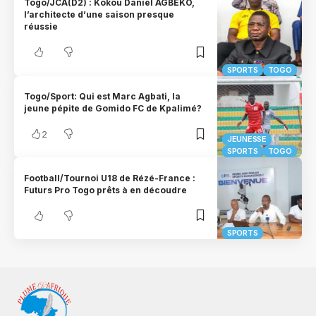
Togo/JCA(D2) : Kokou Daniel AGBEKO,
l’architecte d’une saison presque
réussie
SPORTS
TOGO
Togo/Sport: Qui est Marc Agbati, la
jeune pépite de Gomido FC de Kpalimé?
2
JEUNESSE
SPORTS
TOGO
Football/Tournoi U18 de Rézé-France :
Futurs Pro Togo prêts à en découdre
SPORTS