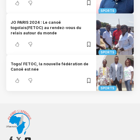
SPORTS
JO PARIS 2024 : Le canoë
togolais(FETOC) au rendez-vous du
relais autour du monde
SPORTS
Togo/ FETOC, la nouvelle fédération de
Canoë est née
SPORTS