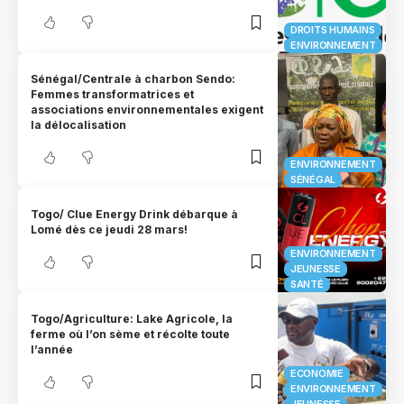
DROITS HUMAINS
ENVIRONNEMENT
Sénégal/Centrale à charbon Sendo:
Femmes transformatrices et
associations environnementales exigent
la délocalisation
ENVIRONNEMENT
SÉNÉGAL
Togo/ Clue Energy Drink débarque à
Lomé dès ce jeudi 28 mars!
ENVIRONNEMENT
JEUNESSE
SANTÉ
Togo/Agriculture: Lake Agricole, la
ferme où l’on sème et récolte toute
l’année
ECONOMIE
ENVIRONNEMENT
JEUNESSE