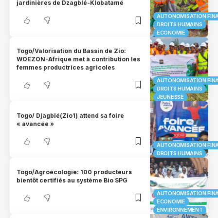
jardinières de Dzagblé-Klobatamé
AUTONOMISATION FIN
DROITS HUMAINS
ECONOMIE
Togo/Valorisation du Bassin de Zio:
WOEZON-Afrique met à contribution les
femmes productrices agricoles
AUTONOMISATION FIN
DROITS HUMAINS
JEUNESSE
Togo/ Djagblé(Zio1) attend sa foire
« avancée »
AUTONOMISATION FIN
DROITS HUMAINS
Togo/Agroécologie: 100 producteurs
bientôt certifiés au système Bio SPG
AUTONOMISATION FIN
ECONOMIE
ENVIRONNEMENT