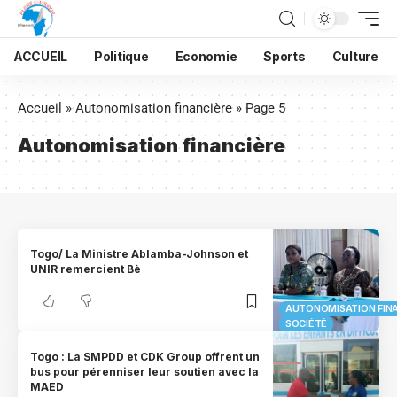
ACCUEIL
Politique
Economie
Sports
Culture
Accueil
»
Autonomisation financière
»
Page 5
Autonomisation financière
Togo/ La Ministre Ablamba-Johnson et
UNIR remercient Bè
AUTONOMISATION FIN
SOCIÉTÉ
Togo : La SMPDD et CDK Group offrent un
bus pour pérenniser leur soutien avec la
MAED