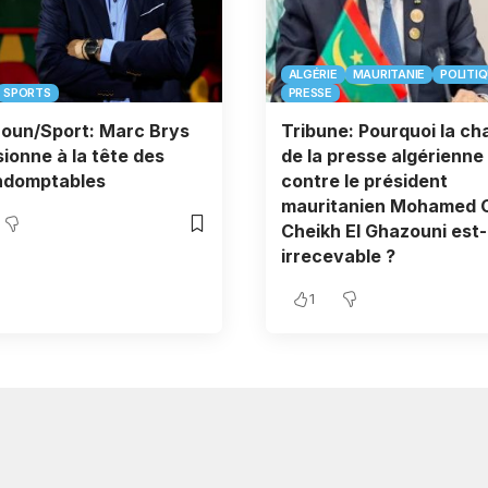
ALGÉRIE
MAURITANIE
POLITI
SPORTS
PRESSE
oun/Sport: Marc Brys
Tribune: Pourquoi la ch
ionne à la tête des
de la presse algérienne
indomptables
contre le président
mauritanien Mohamed 
Cheikh El Ghazouni est-
irrecevable ?
1