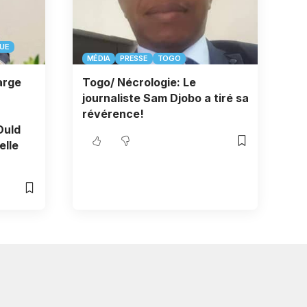
QUE
MÉDIA
PRESSE
TOGO
arge
Togo/ Nécrologie: Le
journaliste Sam Djobo a tiré sa
révérence!
Ould
elle