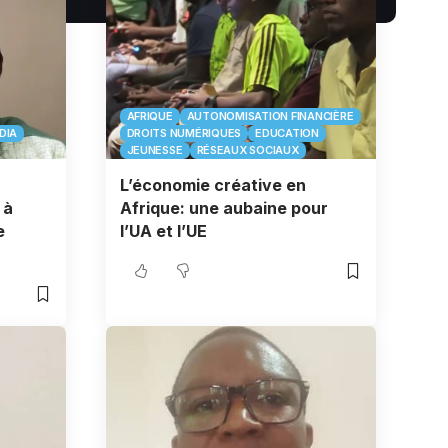
AFRIQUE
AUTONOMISATION FINANCIÈRE
DIA
DROITS NUMÉRIQUES
EDUCATION
JEUNESSE
RÉSEAUX SOCIAUX
L’économie créative en
 à
Afrique: une aubaine pour
e
l’UA et l’UE