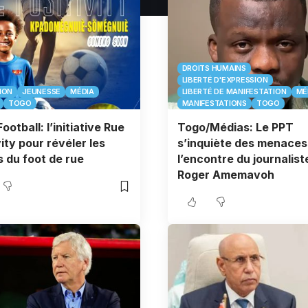
DROITS HUMAINS
LIBERTÉ D'EXPRESSION
ION
JEUNESSE
MÉDIA
LIBERTÉ DE MANIFESTATION
MÉ
TOGO
MANIFESTATIONS
TOGO
ootball: l’initiative Rue
Togo/Médias: Le PPT
vity pour révéler les
s’inquiète des menaces
s du foot de rue
l’encontre du journalist
Roger Amemavoh