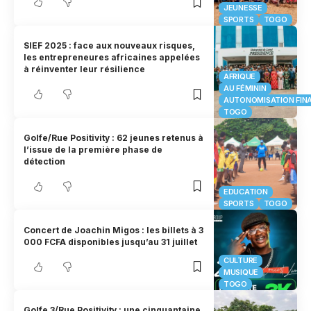
JEUNESSE
SPORTS
TOGO
SIEF 2025 : face aux nouveaux risques,
les entrepreneures africaines appelées
à réinventer leur résilience
AFRIQUE
AU FÉMININ
AUTONOMISATION FIN
TOGO
Golfe/Rue Positivity : 62 jeunes retenus à
l’issue de la première phase de
détection
EDUCATION
SPORTS
TOGO
Concert de Joachin Migos : les billets à 3
000 FCFA disponibles jusqu’au 31 juillet
CULTURE
MUSIQUE
TOGO
Golfe 3/Rue Positivity : une cinquantaine