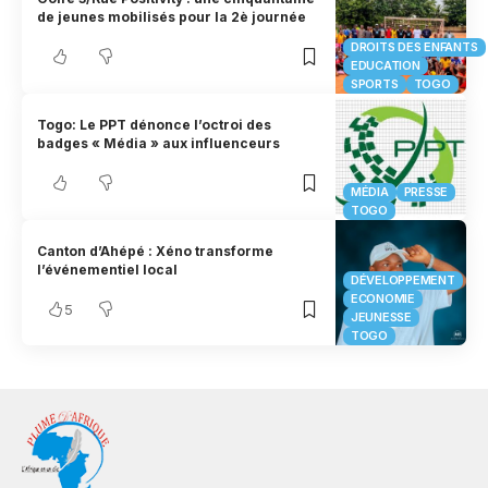
de jeunes mobilisés pour la 2è journée
DROITS DES ENFANTS
EDUCATION
SPORTS
TOGO
Togo: Le PPT dénonce l’octroi des
badges « Média » aux influenceurs
MÉDIA
PRESSE
TOGO
Canton d’Ahépé : Xéno transforme
l’événementiel local
DÉVELOPPEMENT
ECONOMIE
5
JEUNESSE
TOGO