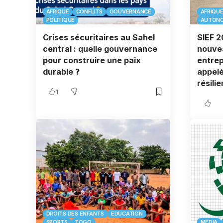
AFRIQUE
CONFLITS
GOUVERNANCE
AFRIQU
POLITIQUE
AUTONO
Crises sécuritaires au Sahel
SIEF 2
central : quelle gouvernance
nouvea
pour construire une paix
entrep
durable ?
appelé
résili
1
DROITS DES ENFANTS
EDUCATION
SPORTS
TOGO
MÉDIA