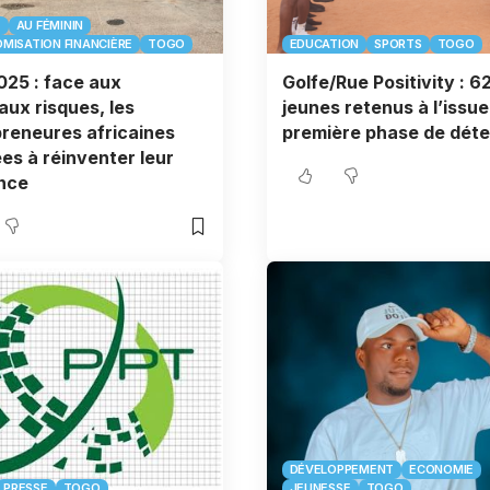
E
AU FÉMININ
MISATION FINANCIÈRE
TOGO
EDUCATION
SPORTS
TOGO
025 : face aux
Golfe/Rue Positivity : 6
ux risques, les
jeunes retenus à l’issue
reneures africaines
première phase de déte
es à réinventer leur
ence
DÉVELOPPEMENT
ECONOMIE
PRESSE
TOGO
JEUNESSE
TOGO