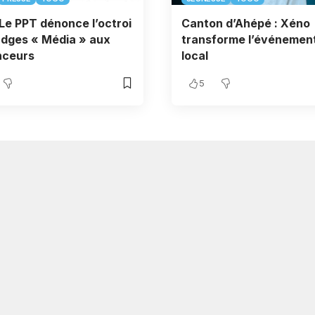
Le PPT dénonce l’octroi
Canton d’Ahépé : Xéno
dges « Média » aux
transforme l’événement
nceurs
local
5