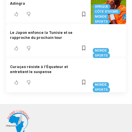
Adingra
AFRIQUE
CÔTE D'IVOIRE
MONDE
SPORTS
Le Japon enfonce la Tunisie et se
rapproche du prochain tour
MONDE
SPORTS
Curaçao résiste à l’Équateur et
entretient le suspense
MONDE
SPORTS