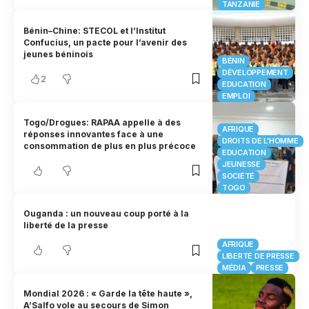
TANZANIE
Bénin–Chine: STECOL et l’Institut
Confucius, un pacte pour l’avenir des
jeunes béninois
BÉNIN
DÉVELOPPEMENT
2
EDUCATION
EMPLOI
Togo/Drogues: RAPAA appelle à des
AFRIQUE
réponses innovantes face à une
DROITS DE L'HOMME
consommation de plus en plus précoce
EDUCATION
JEUNESSE
SOCIÉTÉ
TOGO
Ouganda : un nouveau coup porté à la
liberté de la presse
AFRIQUE
LIBERTÉ DE PRESSE
MÉDIA
PRESSE
Mondial 2026 : « Garde la tête haute »,
A’Salfo vole au secours de Simon