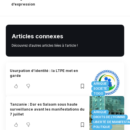
d’expression
Articles connexes
Découvrez d'autres articles liées à l'article !
Usurpation d’identité : la LTPE met en
garde
AFRIQUE
SOCIÉTÉ
TOGO
Tanzanie : Dar es Salaam sous haute
surveillance avant les manifestations du
AFRIQUE
7 juillet
DROITS DE L'HOMME
LIBERTÉ DE MANIFEST
POLITIQUE