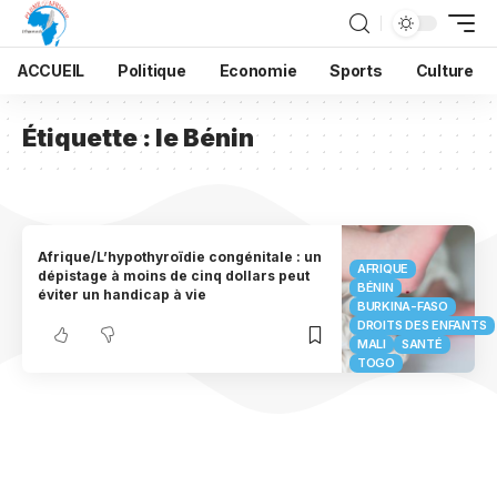
ACCUEIL
Politique
Economie
Sports
Culture
Étiquette :
le Bénin
Afrique/L’hypothyroïdie congénitale : un
AFRIQUE
dépistage à moins de cinq dollars peut
BÉNIN
éviter un handicap à vie
BURKINA-FASO
DROITS DES ENFANTS
MALI
SANTÉ
TOGO