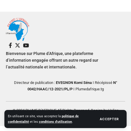
Bienvenue sur Plume d’Afrique, une plateforme
d’information engagée offrant un autre regard sur
l’actualité nationale et internationale.
Directeur de publication :
EVEGNON Komi Séna
I Récépissé
N°
0042/HAAC/12-2021/PL/P
I Plumedafrique.tg
© 2024 PLUME D’AFRIQUE All Rights Reserved. Design by Helios
En utilisant ce site, vous acceptez la
politique de
Creative
ACCEPTER
confidentialité
et les
conditions d'utilisation
.