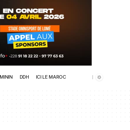
MININ
DDH
ICI LE MAROC