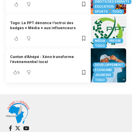
DROITS DES ENFANTS
EDUCATION
SPORTS
TOGO
Togo: Le PPT dénonce l’octroi des
badges « Média » aux influenceurs
MÉDIA
PRESSE
TOGO
Canton d’Ahépé : Xéno transforme
l’événementiel local
DÉVELOPPEMENT
ECONOMIE
5
JEUNESSE
TOGO