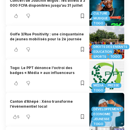
Concert de Joachin Migos : les billets à 3
000 FCFA disponibles jusqu’au 31 juillet
CULTURE
MUSIQUE
TOGO
Golfe 3/Rue Positivity : une cinquantaine
de jeunes mobilisés pour la 2è journée
DROITS DES ENFANTS
EDUCATION
SPORTS
TOGO
Togo: Le PPT dénonce l’octroi des
badges « Média » aux influenceurs
MÉDIA
PRESSE
TOGO
Canton d’Ahépé : Xéno transforme
l’événementiel local
DÉVELOPPEMENT
ECONOMIE
5
JEUNESSE
TOGO