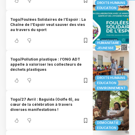
DROITS HUMAINS
EDUCATION
Togo/Foulées Solidaires de l’Espoir : La
Chaîne de l’Espoir veut sauver des vies
au travers du sport
HUMANITAIRE
JEUNESSE
Togo/Pollution plastique : l’ONG ADT
appelle à valoriser les collecteurs de
déchets plastiques
DROITS HUMAINS
EDUCATION
ENVIRONNEMENT
Togo/27 Avril : Baguida (Golfe 6), au
cœur de la célébration à travers
diverses manifestations !
DÉMOCRATIE
EDUCATION