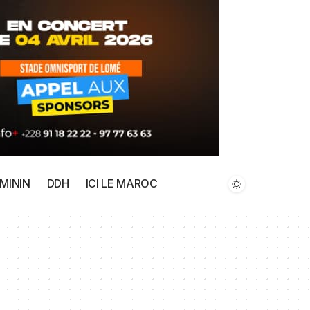
MININ
DDH
ICI LE MAROC