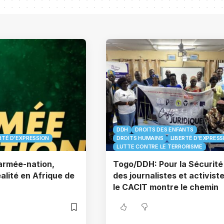
DDH
DROITS DES ENFANTS
RTÉ D'EXPRESSION
DROITS HUMAINS
LIBERTÉ D'EXPRESS
LUTTE CONTRE LE TERRORISME
 armée-nation,
Togo/DDH: Pour la Sécurité
éalité en Afrique de
des journalistes et activiste
le CACIT montre le chemin