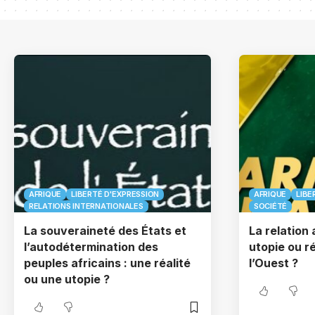
AFRIQUE
LIBERTÉ D'EXPRESSION
AFRIQUE
LIBE
RELATIONS INTERNATIONALES
SOCIÉTÉ
La souveraineté des États et
La relation
l’autodétermination des
utopie ou r
peuples africains : une réalité
l’Ouest ?
ou une utopie ?