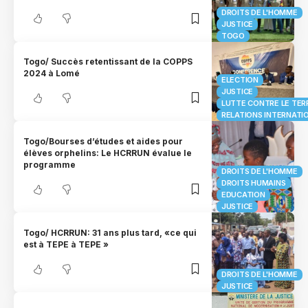
DROITS DE L'HOMME
JUSTICE
TOGO
Togo/ Succès retentissant de la COPPS
2024 à Lomé
ELECTION
JUSTICE
LUTTE CONTRE LE TER
RELATIONS INTERNATI
Togo/Bourses d’études et aides pour
élèves orphelins: Le HCRRUN évalue le
programme
DROITS DE L'HOMME
DROITS HUMAINS
EDUCATION
JUSTICE
Togo/ HCRRUN: 31 ans plus tard, «ce qui
est à TEPE à TEPE »
DROITS DE L'HOMME
JUSTICE