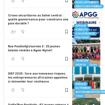
DÉVELOPPEMENT
DROITS DES FEMMES
Crises sécuritaires au Sahel central :
quelle gouvernance pour construire une
paix durable ?
AFRIQUE
CONFLITS
1
GOUVERNANCE
POLITIQUE
Rue Positivity/Journée 3 : 25 jeunes
talents révélés à Agoè-Nyivé1
JEUNESSE
SPORTS
TOGO
SIEF 2025 : face aux nouveaux risques,
les entrepreneures africaines appelées
à réinventer leur résilience
AFRIQUE
AU FÉMININ
AUTONOMISATION FIN
TOGO
Golfe/Rue Positivity : 62 jeunes retenus à