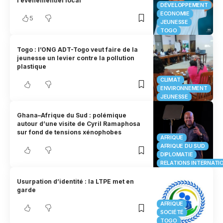
l’événementiel local
DÉVELOPPEMENT
ECONOMIE
5
JEUNESSE
TOGO
Togo : l’ONG ADT-Togo veut faire de la
jeunesse un levier contre la pollution
plastique
CLIMAT
ENVIRONNEMENT
JEUNESSE
Ghana–Afrique du Sud : polémique
autour d’une visite de Cyril Ramaphosa
sur fond de tensions xénophobes
AFRIQUE
AFRIQUE DU SUD
DIPLOMATIE
RELATIONS INTERNATI
Usurpation d’identité : la LTPE met en
garde
AFRIQUE
SOCIÉTÉ
TOGO