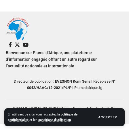
Bienvenue sur Plume d’Afrique, une plateforme
d’information engagée offrant un autre regard sur
l’actualité nationale et internationale.
Directeur de publication :
EVEGNON Komi Séna
I Récépissé
N°
0042/HAAC/12-2021/PL/P
I Plumedafrique.tg
© 2024 PLUME D’AFRIQUE All Rights Reserved. Design by Helios
En utilisant ce site, vous acceptez la
politique de
Creative
ACCEPTER
confidentialité
et les
conditions d'utilisation
.