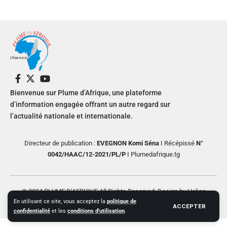
Bienvenue sur Plume d’Afrique, une plateforme
d’information engagée offrant un autre regard sur
l’actualité nationale et internationale.
Directeur de publication :
EVEGNON Komi Séna
I Récépissé
N°
0042/HAAC/12-2021/PL/P
I Plumedafrique.tg
© 2024 PLUME D’AFRIQUE All Rights Reserved. Design by Helios
En utilisant ce site, vous acceptez la
politique de
Creative
ACCEPTER
confidentialité
et les
conditions d'utilisation
.