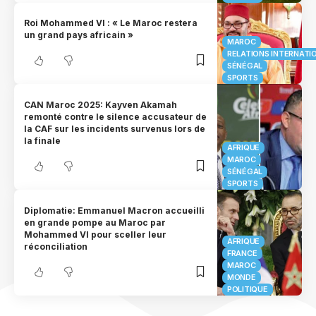
Roi Mohammed VI : « Le Maroc restera
un grand pays africain »
MAROC
RELATIONS INTERNATI
SÉNÉGAL
SPORTS
CAN Maroc 2025: Kayven Akamah
remonté contre le silence accusateur de
la CAF sur les incidents survenus lors de
la finale
AFRIQUE
MAROC
SÉNÉGAL
SPORTS
Diplomatie: Emmanuel Macron accueilli
en grande pompe au Maroc par
Mohammed VI pour sceller leur
AFRIQUE
réconciliation
FRANCE
MAROC
MONDE
POLITIQUE