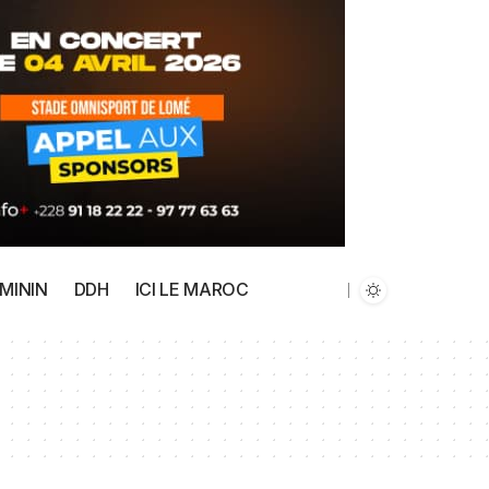
MININ
DDH
ICI LE MAROC