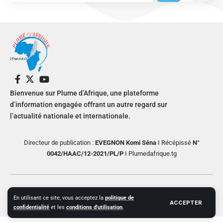
Bienvenue sur Plume d’Afrique, une plateforme
d’information engagée offrant un autre regard sur
l’actualité nationale et internationale.
Directeur de publication :
EVEGNON Komi Séna
I Récépissé
N°
0042/HAAC/12-2021/PL/P
I Plumedafrique.tg
© 2024 PLUME D’AFRIQUE All Rights Reserved. Design by Helios
En utilisant ce site, vous acceptez la
politique de
Creative
ACCEPTER
confidentialité
et les
conditions d'utilisation
.