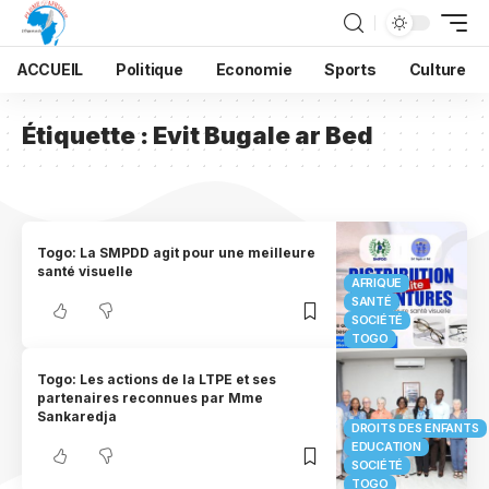
ACCUEIL
Politique
Economie
Sports
Culture
Étiquette :
Evit Bugale ar Bed
Togo: La SMPDD agit pour une meilleure
santé visuelle
AFRIQUE
SANTÉ
SOCIÉTÉ
TOGO
Togo: Les actions de la LTPE et ses
partenaires reconnues par Mme
Sankaredja
DROITS DES ENFANTS
EDUCATION
SOCIÉTÉ
TOGO