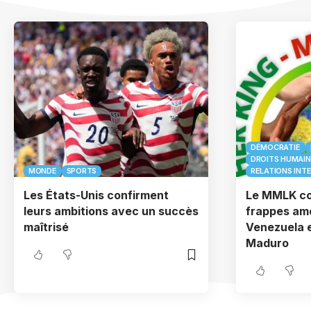
DÉMOCRATIE
DROITS HUMAIN
MONDE
SPORTS
RELATIONS INT
Les États-Unis confirment
Le MMLK co
leurs ambitions avec un succès
frappes am
maîtrisé
Venezuela e
Maduro