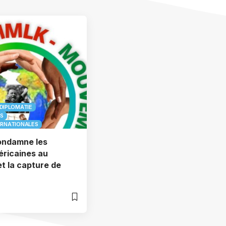
DIPLOMATIE
S
ERNATIONALES
ndamne les
éricaines au
t la capture de