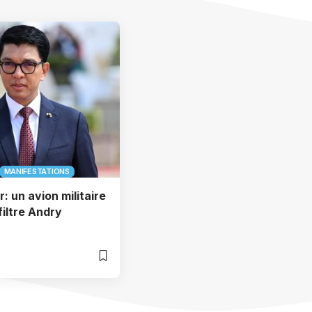
MANIFESTATIONS
 un avion militaire
filtre Andry