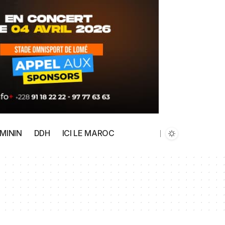
MININ
DDH
ICI LE MAROC