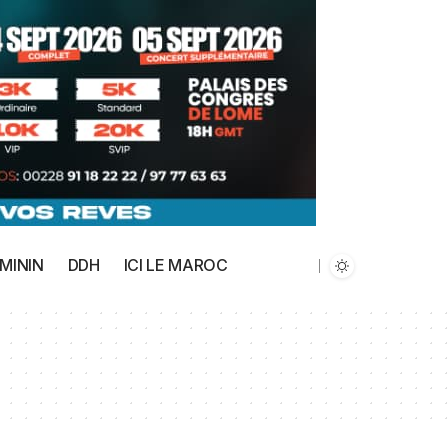
MININ
DDH
ICI LE MAROC