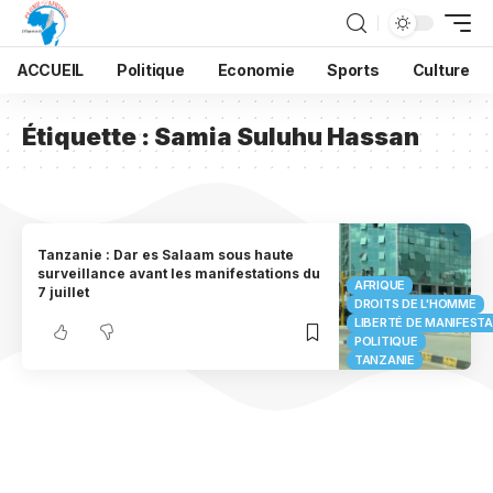
ACCUEIL
Politique
Economie
Sports
Culture
Étiquette :
Samia Suluhu Hassan
Tanzanie : Dar es Salaam sous haute
surveillance avant les manifestations du
AFRIQUE
7 juillet
DROITS DE L'HOMME
LIBERTÉ DE MANIFEST
POLITIQUE
TANZANIE