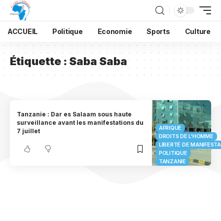
ACCUEIL
Politique
Economie
Sports
Culture
Étiquette :
Saba Saba
Tanzanie : Dar es Salaam sous haute
surveillance avant les manifestations du
AFRIQUE
7 juillet
DROITS DE L'HOMME
LIBERTÉ DE MANIFEST
POLITIQUE
TANZANIE