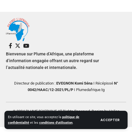
Bienvenue sur Plume d’Afrique, une plateforme
d’information engagée offrant un autre regard sur
l’actualité nationale et internationale.
Directeur de publication :
EVEGNON Komi Séna
I Récépissé
N°
0042/HAAC/12-2021/PL/P
I Plumedafrique.tg
© 2024 PLUME D’AFRIQUE All Rights Reserved. Design by Helios
En utilisant ce site, vous acceptez la
politique de
Creative
ACCEPTER
confidentialité
et les
conditions d'utilisation
.