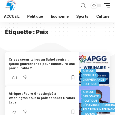
ACCUEIL
Politique
Economie
Sports
Culture
Étiquette :
Paix
Crises sécuritaires au Sahel central :
quelle gouvernance pour construire une
paix durable ?
AFRIQUE
CONFLITS
1
GOUVERNANCE
POLITIQUE
AFRIQUE
Afrique : Faure Gnassingbé à
DIPLOMATIE
Washington pour la paix dans les Grands
POLITIQUE
Lacs
RÉPUBLIQUE DÉMOCRA
RELATIONS INTERNATI
RWANDA