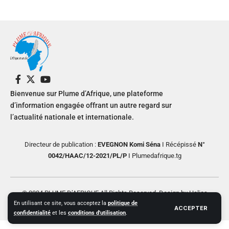
Bienvenue sur Plume d’Afrique, une plateforme
d’information engagée offrant un autre regard sur
l’actualité nationale et internationale.
Directeur de publication :
EVEGNON Komi Séna
I Récépissé
N°
0042/HAAC/12-2021/PL/P
I Plumedafrique.tg
© 2024 PLUME D’AFRIQUE All Rights Reserved. Design by Helios
En utilisant ce site, vous acceptez la
politique de
Creative
ACCEPTER
confidentialité
et les
conditions d'utilisation
.