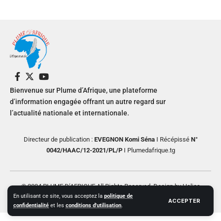
Bienvenue sur Plume d’Afrique, une plateforme
d’information engagée offrant un autre regard sur
l’actualité nationale et internationale.
Directeur de publication :
EVEGNON Komi Séna
I Récépissé
N°
0042/HAAC/12-2021/PL/P
I Plumedafrique.tg
© 2024 PLUME D’AFRIQUE All Rights Reserved. Design by Helios
En utilisant ce site, vous acceptez la
politique de
Creative
ACCEPTER
confidentialité
et les
conditions d'utilisation
.