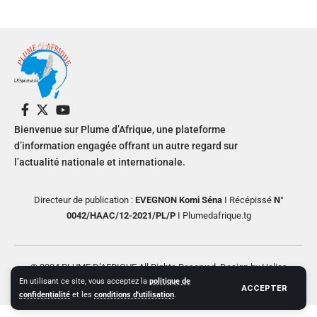
Bienvenue sur Plume d’Afrique, une plateforme
d’information engagée offrant un autre regard sur
l’actualité nationale et internationale.
Directeur de publication :
EVEGNON Komi Séna
I Récépissé
N°
0042/HAAC/12-2021/PL/P
I Plumedafrique.tg
© 2024 PLUME D’AFRIQUE All Rights Reserved. Design by Helios
En utilisant ce site, vous acceptez la
politique de
Creative
ACCEPTER
confidentialité
et les
conditions d'utilisation
.