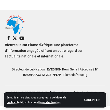
Bienvenue sur Plume d’Afrique, une plateforme
d’information engagée offrant un autre regard sur
l’actualité nationale et internationale.
Directeur de publication :
EVEGNON Komi Séna
I Récépissé
N°
0042/HAAC/12-2021/PL/P
I Plumedafrique.tg
© 2024 PLUME D’AFRIQUE All Rights Reserved. Design by Helios
En utilisant ce site, vous acceptez la
politique de
Creative
ACCEPTER
confidentialité
et les
conditions d'utilisation
.