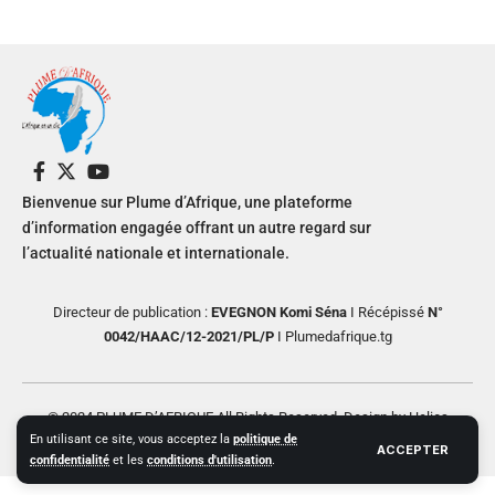
Bienvenue sur Plume d’Afrique, une plateforme
d’information engagée offrant un autre regard sur
l’actualité nationale et internationale.
Directeur de publication :
EVEGNON Komi Séna
I Récépissé
N°
0042/HAAC/12-2021/PL/P
I Plumedafrique.tg
© 2024 PLUME D’AFRIQUE All Rights Reserved. Design by Helios
En utilisant ce site, vous acceptez la
politique de
Creative
ACCEPTER
confidentialité
et les
conditions d'utilisation
.