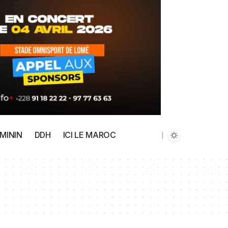
MININ
DDH
ICI LE MAROC