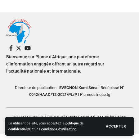
Bienvenue sur Plume d’Afrique, une plateforme
d’information engagée offrant un autre regard sur
l’actualité nationale et internationale.
Directeur de publication :
EVEGNON Komi Séna
I Récépissé
N°
0042/HAAC/12-2021/PL/P
I Plumedafrique.tg
© 2024 PLUME D’AFRIQUE All Rights Reserved. Design by Helios
En utilisant ce site, vous acceptez la
politique de
Creative
ACCEPTER
confidentialité
et les
conditions d'utilisation
.