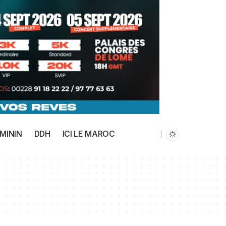
MININ
DDH
ICI LE MAROC