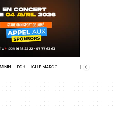
MININ
DDH
ICI LE MAROC