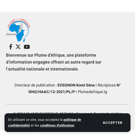
Bienvenue sur Plume d’Afrique, une plateforme
d’information engagée offrant un autre regard sur
l’actualité nationale et internationale.
Directeur de publication :
EVEGNON Komi Séna
I Récépissé
N°
0042/HAAC/12-2021/PL/P
I Plumedafrique.tg
© 2024 PLUME D’AFRIQUE All Rights Reserved. Design by Helios
En utilisant ce site, vous acceptez la
politique de
Creative
ACCEPTER
confidentialité
et les
conditions d'utilisation
.