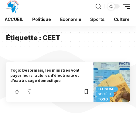
ACCUEIL
Politique
Economie
Sports
Culture
Étiquette :
CEET
Togo: Désormais, les ministres vont
payer leurs factures d’électricité et
d’eau à usage domestique
ECONOMIE
SOCIÉTÉ
TOGO