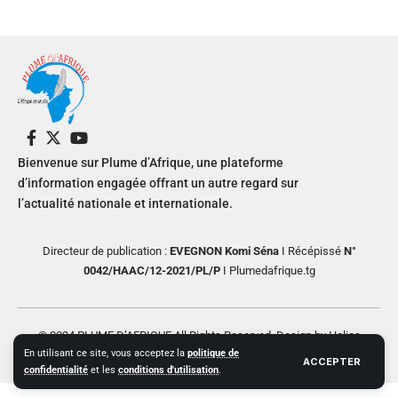
Bienvenue sur Plume d’Afrique, une plateforme
d’information engagée offrant un autre regard sur
l’actualité nationale et internationale.
Directeur de publication :
EVEGNON Komi Séna
I Récépissé
N°
0042/HAAC/12-2021/PL/P
I Plumedafrique.tg
© 2024 PLUME D’AFRIQUE All Rights Reserved. Design by Helios
En utilisant ce site, vous acceptez la
politique de
Creative
ACCEPTER
confidentialité
et les
conditions d'utilisation
.